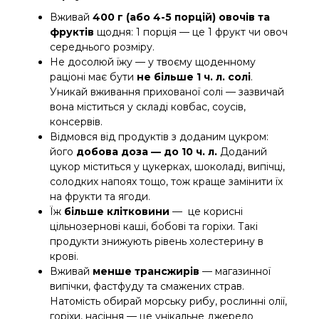
Вживай
400 г (або 4-5 порцій) овочів та
фруктів
щодня: 1 порція — це 1 фрукт чи овоч
середнього розміру.
Не досолюй їжу — у твоєму щоденному
раціоні має бути
не більше 1 ч. л. солі
.
Уникай вживання прихованої солі — зазвичай
вона міститься у складі ковбас, соусів,
консервів.
Відмовся від продуктів з доданим цукром:
його
добова доза — до 10 ч. л.
Доданий
цукор міститься у цукерках, шоколаді, випічці,
солодких напоях тощо, тож краще замінити їх
на фрукти та ягоди.
Їж
більше клітковини
— це корисні
цільнозернові каші, бобові та горіхи. Такі
продукти знижують рівень холестерину в
крові.
Вживай
менше трансжирів
—
магазинної
випічки, фастфуду та смажених страв.
Натомість обирай морську рибу, рослинні олії,
горіхи, насіння — це унікальне джерело