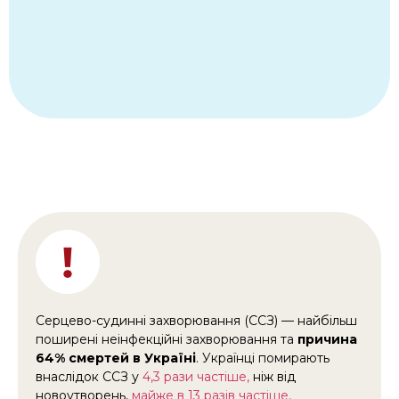
Серцево-судинні захворювання (CCЗ) — найбільш
поширені неінфекційні захворювання та
причина
64% смертей в Україні
. Українці помирають
внаслідок ССЗ у
4,3 рази частіше,
ніж від
новоутворень,
майже в 13 разів частіше,