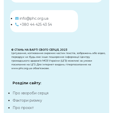
info@phc.org.ua
+380 44 425 43 54
© СТАНЬ НА ВАРТІ СВОГО СЕРЦЯ, 2023
Цитування, копіювання окремих частин текстів, зображень або відео,
передрук чи будь-яке інше поширення інформації Центру
громадського здоров’я МОЗ України (ЦГЗ) можливі за умови
посилання на ЦГЗ. Для інтернет-видань гіперпосилання на
www.phc.org.ua обов’язкове.
Розділи сайту:
Про хвороби серця
Фактори ризику
Про проєкт